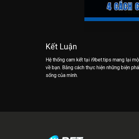
Kết Luận
Hệ thống cam kết tại i9bet.tips mang lại mộ
về bạn. Bằng cách thực hiện những biện phá
sống của mình.