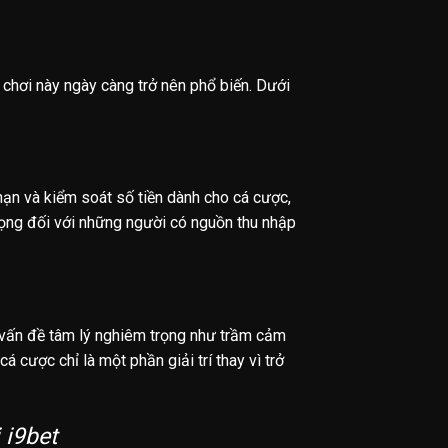
rò chơi này ngày càng trở nên phổ biến. Dưới
i hạn và kiểm soát số tiền dành cho cá cược,
trọng đối với những người có nguồn thu nhập
c vấn đề tâm lý nghiêm trọng như trầm cảm
 cược chỉ là một phần giải trí thay vì trở
 i9bet