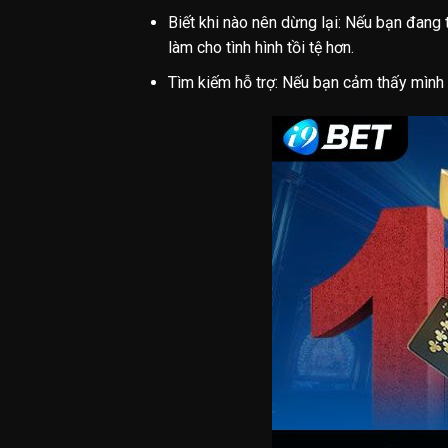
Biết khi nào nên dừng lại: Nếu bạn đang t
làm cho tình hình tồi tệ hơn.
Tìm kiếm hỗ trợ: Nếu bạn cảm thấy mình