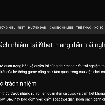
ƯƠNG HIỆU I9BET
HƯỚNG DẪN
CASINO ONLINE
THỂ THAO
XỔ SỐ
rách nhiệm tại i9bet mang đến trải ngh
tố quan trọng bảo vệ quyền lợi cũng như mang đến trải nghiệm thú 
m kết của hệ thống game cũng như tâm quan trọng của việc chơi có 
có trách nhiệm
hận thức được những rủi ro liên quan đến cá cược và cam kết khô
ày. Điều này bao gồm việc kiểm soát thời gian, ngân sách dành ch