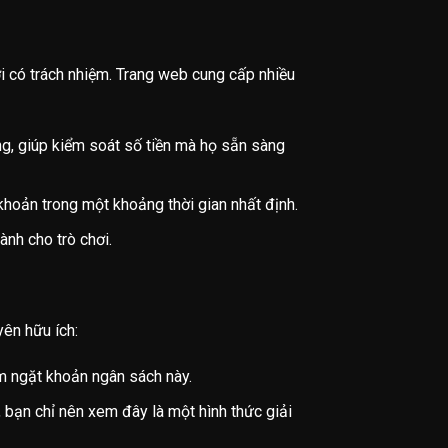
 có trách nhiệm. Trang web cung cấp nhiều
áng, giúp kiểm soát số tiền mà họ sẵn sàng
khoản trong một khoảng thời gian nhất định.
ành cho trò chơi.
ên hữu ích:
m ngặt khoản ngân sách này.
, bạn chỉ nên xem đây là một hình thức giải