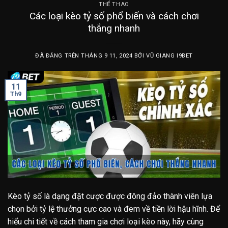
THỂ THAO
Các loại kèo tỷ số phổ biến và cách chơi
thắng nhanh
ĐÃ ĐĂNG TRÊN
THÁNG 9 11, 2024
BỞI
VŨ GIANG I9BET
11
Th9
Kèo tỷ số là dạng đặt cược được đông đảo thành viên lựa
chọn bởi tỷ lệ thưởng cực cao và đem về tiền lời hậu hĩnh. Để
hiểu chi tiết về cách tham gia chơi loại kèo này, hãy cùng