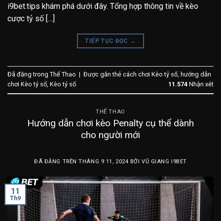
i9bet.tips khám phá dưới đây. Tổng hợp thông tin về kèo
cược tỷ số […]
TIẾP TỤC ĐỌC
→
Đã đăng trong
Thể Thao
|
Được gắn thẻ
cách chơi Kèo tỷ số
,
hướng dẫn
chơi Kèo tỷ số
,
Kèo tỷ số
11.574
Nhận xét
THỂ THAO
Hướng dẫn chơi kèo Penalty cụ thể dành
cho người mới
ĐÃ ĐĂNG TRÊN
THÁNG 9 11, 2024
BỞI
VŨ GIANG I9BET
11
Th9