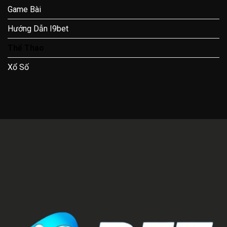
Game Bài
Hướng Dẫn I9bet
Thể Thao
Xổ Số