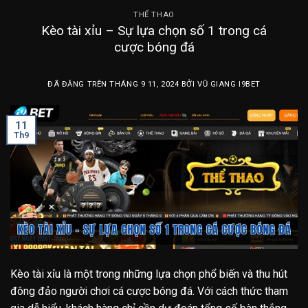
THỂ THAO
Kèo tài xỉu – Sự lựa chọn số 1 trong cá
cược bóng đá
ĐÃ ĐĂNG TRÊN
THÁNG 9 11, 2024
BỞI
VŨ GIANG I9BET
11
Th9
Kèo tài xỉu là một trong những lựa chọn phổ biến và thu hút
đông đảo người chơi cá cược bóng đá. Với cách thức tham