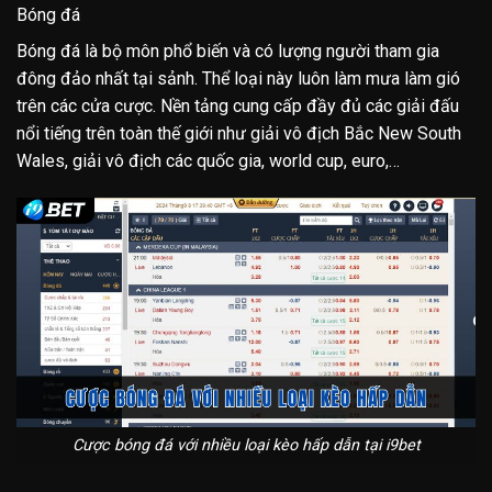
Bóng đá
Bóng đá là bộ môn phổ biến và có lượng người tham gia
đông đảo nhất tại sảnh. Thể loại này luôn làm mưa làm gió
trên các cửa cược. Nền tảng cung cấp đầy đủ các giải đấu
nổi tiếng trên toàn thế giới như giải vô địch Bắc New South
Wales, giải vô địch các quốc gia, world cup, euro,…
Cược bóng đá với nhiều loại kèo hấp dẫn tại i9bet