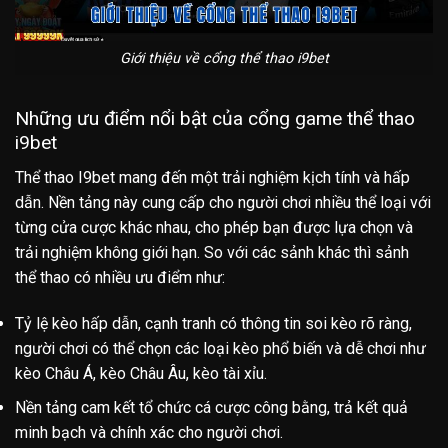
Giới thiệu về cổng thể thao i9bet
Những ưu điểm nổi bật của cổng game thể thao
i9bet
Thể thao I9bet mang đến một trải nghiệm kịch tính và hấp
dẫn. Nền tảng này cung cấp cho người chơi nhiều thể loại với
từng cửa cược khác nhau, cho phép bạn được lựa chọn và
trải nghiệm không giới hạn. So với các sảnh khác thì sảnh
thể thao có nhiều ưu điểm như:
Tỷ lệ kèo hấp dẫn, cạnh tranh có thông tin soi kèo rõ ràng,
người chơi có thể chọn các loại kèo phổ biến và dễ chơi như
kèo Châu Á, kèo Châu Âu, kèo tài xỉu.
Nền tảng cam kết tổ chức cá cược công bằng, trả kết quả
minh bạch và chính xác cho người chơi.