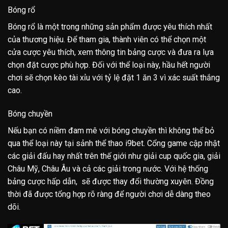
Bóng rổ
Bóng rổ là một trong những sản phẩm được yêu thích nhất
của thương hiệu. Để tham gia, thành viên có thể chọn một
cửa cược yêu thích, xem thông tin bảng cược và đưa ra lựa
chọn đặt cược phù hợp. Đối với thể loại này, hầu hết người
chơi sẽ chọn kèo tài xỉu với tỷ lệ đặt 1 ăn 3 vì xác suất thắng
cao.
Bóng chuyền
Nếu bạn có niềm đam mê với bóng chuyền thì không thể bỏ
qua thể loại này tại sảnh thể thao i9bet. Cổng game cập nhật
các giải đấu hay nhất trên thế giới như giải cup quốc gia, giải
Châu Mỹ, Châu Âu và cả các giải trong nước. Với hệ thống
bảng cược hấp dẫn, sẽ được thay đổi thường xuyên. Đồng
thời đã được tổng hợp rõ ràng để người chơi dễ dàng theo
dõi.