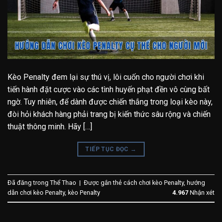
Kèo Penalty đem lại sự thú vị, lôi cuốn cho người chơi khi
tiến hành đặt cược vào các tình huyến phạt đền vô cùng bất
ngờ. Tuy nhiên, để dành được chiến thắng trong loại kèo này,
đòi hỏi khách hàng phải trang bị kiến thức sâu rộng và chiến
thuật thông minh. Hãy […]
TIẾP TỤC ĐỌC
→
Đã đăng trong
Thể Thao
|
Được gắn thẻ
cách chơi kèo Penalty
,
hướng
dẫn chơi kèo Penalty
,
kèo Penalty
4.967
Nhận xét