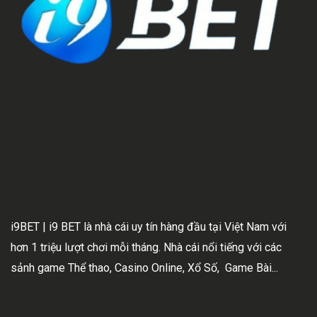
i9BET
| i9 BET là nhà cái uy tín hàng đầu tại Việt Nam với
hơn 1 triệu lượt chơi mỗi tháng. Nhà cái nổi tiếng với các
sảnh game Thể thao, Casino Online, Xổ Số, Game Bài...