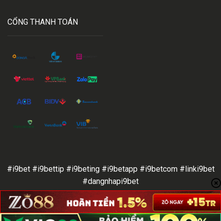
CỔNG THANH TOÁN
#i9bet #i9bettip #i9beting #i9betapp #i9betcom #linki9bet
#dangnhapi9bet