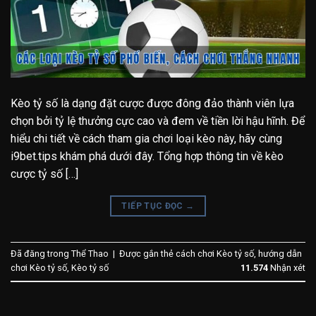
Kèo tỷ số là dạng đặt cược được đông đảo thành viên lựa
chọn bởi tỷ lệ thưởng cực cao và đem về tiền lời hậu hĩnh. Để
hiểu chi tiết về cách tham gia chơi loại kèo này, hãy cùng
i9bet.tips khám phá dưới đây. Tổng hợp thông tin về kèo
cược tỷ số […]
TIẾP TỤC ĐỌC
→
Đã đăng trong
Thể Thao
|
Được gắn thẻ
cách chơi Kèo tỷ số
,
hướng dẫn
chơi Kèo tỷ số
,
Kèo tỷ số
11.574
Nhận xét