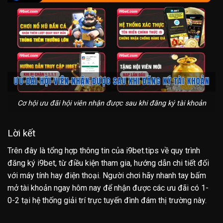
Cơ hội ưu đãi hội viên nhận được sau khi đăng ký tài khoản
Lời kết
Trên đây là tổng hợp thông tin của
i9bet.tips
về quy trình
đăng ký i9bet, từ điều kiện tham gia, hướng dẫn chi tiết đối
với máy tính hay điện thoại. Người chơi hãy nhanh tay bấm
mở tài khoản ngay hôm nay để nhận được các ưu đãi có 1-
0-2 tại hệ thống giải trí trực tuyến đình đám thị trường này.