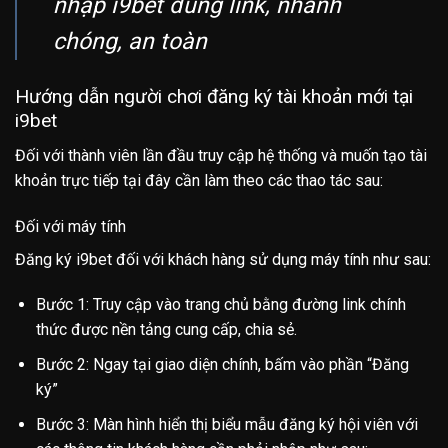
nhập i9bet đúng link, nhanh
chóng, an toàn
Hướng dẫn người chơi đăng ký tài khoản mới tại
i9bet
Đối với thành viên lần đầu truy cập hệ thống và muốn tạo tài
khoản trực tiếp tại đây cần làm theo các thao tác sau:
Đối với máy tính
Đăng ký i9bet đối với khách hàng sử dụng máy tính như sau:
Bước 1: Truy cập vào trang chủ bằng đường link chính
thức được nền tảng cung cấp, chia sẻ.
Bước 2: Ngay tại giao diện chính, bấm vào phần “Đăng
ký”
Bước 3: Màn hình hiển thị biểu mẫu đăng ký hội viên với