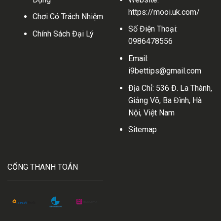
https://mooi.uk.com/
Chơi Có Trách Nhiệm
Số Điện Thoại:
Chính Sách Đại Lý
0986478556
Email:
i9bettips@gmail.com
Địa Chỉ: 536 Đ. La Thành,
Giảng Võ, Ba Đình, Hà
Nội, Việt Nam
Sitemap
CỔNG THANH TOÁN