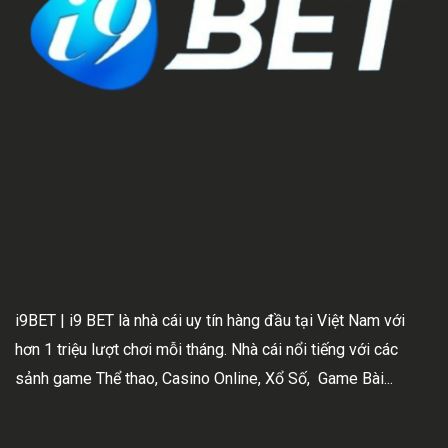
i9BET
| i9 BET là nhà cái uy tín hàng đầu tại Việt Nam với
hơn 1 triệu lượt chơi mỗi tháng. Nhà cái nổi tiếng với các
sảnh game Thể thao, Casino Online, Xổ Số, Game Bài...