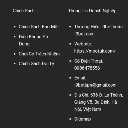
Chính Sách
Thông Tin Doanh Nghiệp
Chính Sách Bảo Mật
Thương Hiệu:
i9be
t hoặc
I9bet com
Điều Khoản Sử
Dụng
Website:
https://mooi.uk.com/
Chơi Có Trách Nhiệm
Số Điện Thoại:
Chính Sách Đại Lý
0986478556
Email:
i9bettips@gmail.com
Địa Chỉ: 536 Đ. La Thành,
Giảng Võ, Ba Đình, Hà
Nội, Việt Nam
Sitemap