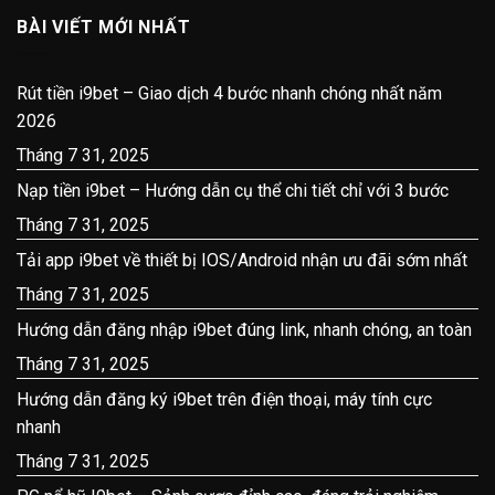
BÀI VIẾT MỚI NHẤT
Rút tiền i9bet – Giao dịch 4 bước nhanh chóng nhất năm
2026
Tháng 7 31, 2025
Nạp tiền i9bet – Hướng dẫn cụ thể chi tiết chỉ với 3 bước
Tháng 7 31, 2025
Tải app i9bet về thiết bị IOS/Android nhận ưu đãi sớm nhất
Tháng 7 31, 2025
Hướng dẫn đăng nhập i9bet đúng link, nhanh chóng, an toàn
Tháng 7 31, 2025
Hướng dẫn đăng ký i9bet trên điện thoại, máy tính cực
nhanh
Tháng 7 31, 2025