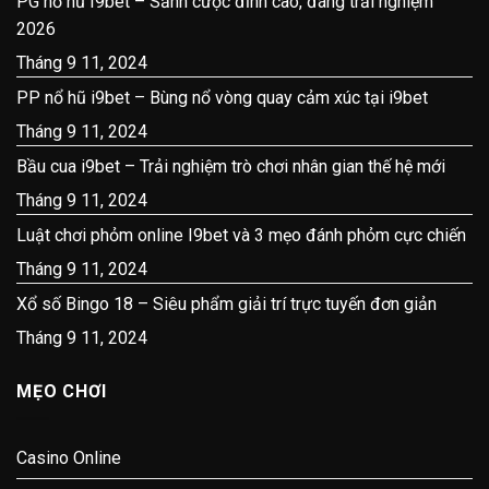
PG nổ hũ I9bet – Sảnh cược đỉnh cao, đáng trải nghiệm
2026
Tháng 9 11, 2024
PP nổ hũ i9bet – Bùng nổ vòng quay cảm xúc tại i9bet
Tháng 9 11, 2024
Bầu cua i9bet – Trải nghiệm trò chơi nhân gian thế hệ mới
Tháng 9 11, 2024
Luật chơi phỏm online I9bet và 3 mẹo đánh phỏm cực chiến
Tháng 9 11, 2024
Xổ số Bingo 18 – Siêu phẩm giải trí trực tuyến đơn giản
Tháng 9 11, 2024
MẸO CHƠI
Casino Online