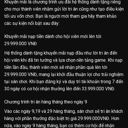
Khuyến mãi là chương trình ưu đãi hệ thống dành tặng riêng
cho mọi thành viên nhằm gửi lời tri ân cũng như tạo điều kiện
tối ưu vốn chơi. Bạn là người mới tham gia hãy tham khảo
các sự kiện nổi bật sau đây:
Khuyến mãi nạp tiền dành cho hội viên mới lên tới
29.999.000 VNĐ
Hệ thống dành tặng khuyến mãi nạp đầu như lời tri ân đến
hội viên khi đã tin tưởng và lựa chọn nền tảng game. Khi nạp
tiền lần đầu, thành viên mới sẽ nhận phần quà lên tới
29.999.000 VNĐ, mang lại khởi đầu thuận lợi cho trải nghiệm
tại sân chơi. Khi bạn đăng ký và duy trì tài khoản trong 7 đến
30 ngày có cơ hội nhận thưởng lên đến 33.999.000 VNĐ.
Chương trình tri ân hàng tháng theo ngày 9
Vào các ngày 9,19 và 29 hàng tháng, sân chơi sẽ tri ân khách
hàng với phần thưởng đặc biệt trị giá 29.999.000VNĐ. Hơn
nữa, vào ngày 9 hàng tháng, bạn có thêm cơ hội để nhận