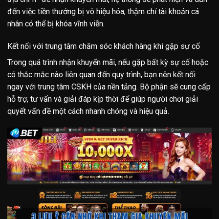
đến việc tiền thưởng bị vô hiệu hóa, thậm chí tài khoản cá
nhân có thể bị khóa vĩnh viễn.
Kết nối với trung tâm chăm sóc khách hàng khi gặp sự cố
Trong quá trình nhận khuyến mãi, nếu gặp bất kỳ sự cố hoặc
có thắc mắc nào liên quan đến quy trình, bạn nên kết nối
ngay với trung tâm CSKH của nền tảng. Bộ phận sẽ cung cấp
hỗ trợ, tư vấn và giải đáp kịp thời để giúp người chơi giải
quyết vấn đề một cách nhanh chóng và hiệu quả.