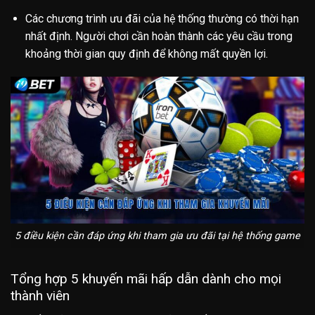
Các chương trình ưu đãi của hệ thống thường có thời hạn
nhất định. Người chơi cần hoàn thành các yêu cầu trong
khoảng thời gian quy định để không mất quyền lợi.
5 điều kiện cần đáp ứng khi tham gia ưu đãi tại hệ thống game
Tổng hợp 5 khuyến mãi hấp dẫn dành cho mọi
thành viên