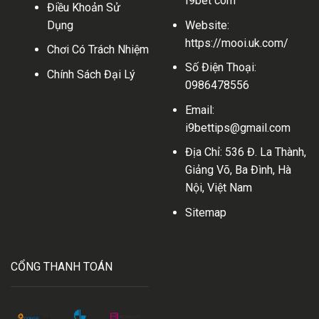
I9bet com
Điều Khoản Sử
Dụng
Website:
https://mooi.uk.com/
Chơi Có Trách Nhiệm
Số Điện Thoại:
Chính Sách Đại Lý
0986478556
Email:
i9bettips@gmail.com
Địa Chỉ: 536 Đ. La Thành,
Giảng Võ, Ba Đình, Hà
Nội, Việt Nam
Sitemap
CỔNG THANH TOÁN