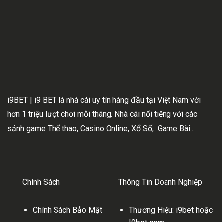
i9BET
| i9 BET là nhà cái uy tín hàng đầu tại Việt Nam với
hơn 1 triệu lượt chơi mỗi tháng. Nhà cái nổi tiếng với các
sảnh game Thể thao, Casino Online, Xổ Số, Game Bài...
Chính Sách
Thông Tin Doanh Nghiệp
Chính Sách Bảo Mật
Thương Hiệu:
i9be
t hoặc