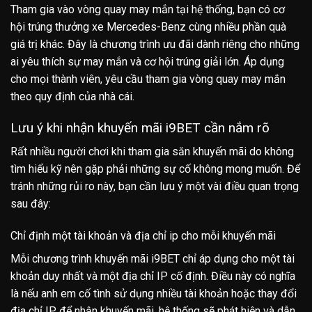
Tham gia vào vòng quay may mắn tại hệ thống, bạn có cơ
hội trúng thưởng xe Mercedes-Benz cùng nhiều phần quà
giá trị khác. Đây là chương trình ưu đãi dành riêng cho những
ai yêu thích sự may mắn và cơ hội trúng giải lớn. Áp dụng
cho mọi thành viên, yêu cầu tham gia vòng quay may mắn
theo quy định của nhà cái.
Lưu ý khi nhận khuyến mãi i9BET cần nắm rõ
Rất nhiều người chơi khi tham gia săn khuyến mãi do không
tìm hiểu kỹ nên gặp phải những sự cố không mong muốn. Để
tránh những rủi ro này, bạn cần lưu ý một vài điều quan trọng
sau đây:
Chỉ định một tài khoản và địa chỉ ip cho mỗi khuyến mãi
Mỗi chương trình khuyến mãi i9BET chỉ áp dụng cho một tài
khoản duy nhất và một địa chỉ IP cố định. Điều này có nghĩa
là nếu anh em cố tình sử dụng nhiều tài khoản hoặc thay đổi
địa chỉ IP để nhận khuyến mãi, hệ thống sẽ phát hiện và dẫn