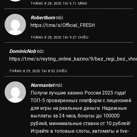
THÁNG 8 28, 2025 TẠI 5:11 SÁNG
Robertbom
nói:
https://t.me/s/Official_FRESH
THÁNG 8 28, 2025 TẠI 9:27 CHIỀU
DominicNob
nói:
https://t.me/s/reyting_online_kazino/9/bez_regi_bez_vho
THÁNG 8 29, 2025 TẠI 8:52 CHIỀU
Normantet
nói:
Получи лучшие казинo России 2025 года!
ТОП-5 проверенных платформ с лицензией
для игры на реальные деньги. Надежные
выплаты за 24 часа, бонусы до 100000
рублей, минимальные ставки от 10 рублей!
Играйте в топовые слоты, автоматы и live-