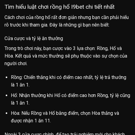
Tìm hiểu luật chơi rồng hổ I9bet chi tiết nhất
Cách chơi của rồng hổ rất đơn giản nhưng bạn cần phải hiểu
rõ trước khi tham gia. Đây là những gì bạn nên biết:
Cửa cược và tỷ lệ ăn thưởng
Trong trò chơi này, bạn cược vào 3 lựa chọn: Rồng, Hổ và
Hòa. Kết quả và mức thưởng sẽ phụ thuộc vào sự chọn của
người chơi.
Rồng: Chiến thắng khi có điểm cao nhất, tỷ lệ trả thưởng
là 1 ăn 1.
Hổ: Nhận thưởng khi Hổ có điểm cao hơn Rồng, tỷ lệ cũng
là 1 ăn 1.
Hòa: Nếu Rồng và Hổ bằng điểm, chọn Hòa thắng và
được nhận 1 ăn 11.
Ngoài 3 cửa cược chính, để tạo trải nghiệm mới cho khách