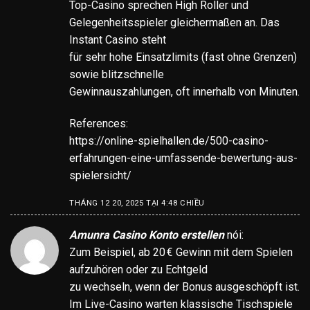
Top-Casino sprechen High Roller und
Gelegenheitsspieler gleichermaßen an. Das
Instant Casino steht
für sehr hohe Einsatzlimits (fast ohne Grenzen)
sowie blitzschnelle
Gewinnauszahlungen, oft innerhalb von Minuten.
References:
https://online-spielhallen.de/500-casino-
erfahrungen-eine-umfassende-bewertung-aus-
spielersicht/
THÁNG 12 20, 2025 TẠI 4:48 CHIỀU
Amunra Casino Konto erstellen
nói:
Zum Beispiel, ab 20 € Gewinn mit dem Spielen
aufzuhören oder zu Echtgeld
zu wechseln, wenn der Bonus ausgeschöpft ist.
Im Live-Casino warten klassische Tischspiele