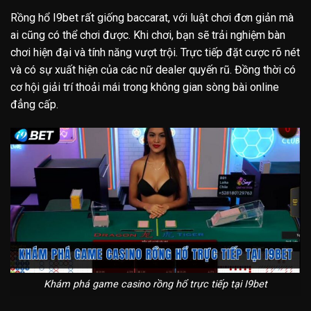
Rồng hổ I9bet rất giống baccarat, với luật chơi đơn giản mà
ai cũng có thể chơi được. Khi chơi, bạn sẽ trải nghiệm bàn
chơi hiện đại và tính năng vượt trội. Trực tiếp đặt cược rõ nét
và có sự xuất hiện của các nữ dealer quyến rũ. Đồng thời có
cơ hội giải trí thoải mái trong không gian sòng bài online
đẳng cấp.
Khám phá game casino rồng hổ trực tiếp tại I9bet