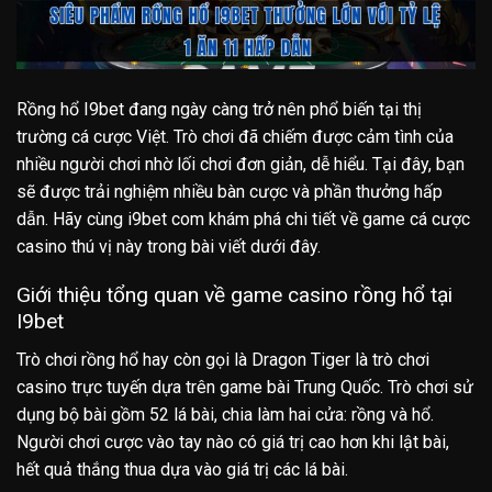
Rồng hổ I9bet
đang ngày càng trở nên phổ biến tại thị
trường cá cược Việt. Trò chơi đã chiếm được cảm tình của
nhiều người chơi nhờ lối chơi đơn giản, dễ hiểu. Tại đây, bạn
sẽ được trải nghiệm nhiều bàn cược và phần thưởng hấp
dẫn. Hãy cùng
i9bet com
khám phá chi tiết về game cá cược
casino thú vị này trong bài viết dưới đây.
Giới thiệu tổng quan về game casino rồng hổ tại
I9bet
Trò chơi rồng hổ hay còn gọi là Dragon Tiger là trò chơi
casino trực tuyến dựa trên game bài Trung Quốc. Trò chơi sử
dụng bộ bài gồm 52 lá bài, chia làm hai cửa: rồng và hổ.
Người chơi cược vào tay nào có giá trị cao hơn khi lật bài,
hết quả thắng thua dựa vào giá trị các lá bài.