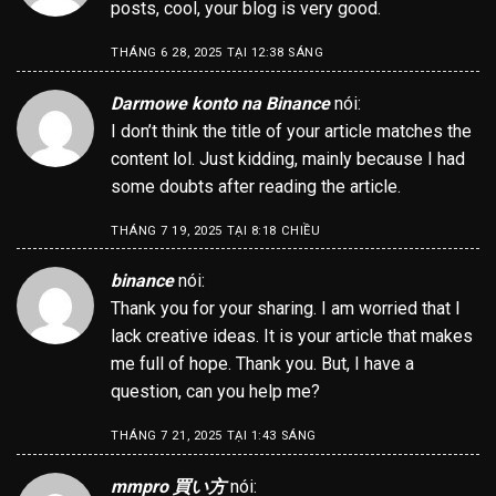
posts, cool, your blog is very good.
THÁNG 6 28, 2025 TẠI 12:38 SÁNG
Darmowe konto na Binance
nói:
I don’t think the title of your article matches the
content lol. Just kidding, mainly because I had
some doubts after reading the article.
THÁNG 7 19, 2025 TẠI 8:18 CHIỀU
binance
nói:
Thank you for your sharing. I am worried that I
lack creative ideas. It is your article that makes
me full of hope. Thank you. But, I have a
question, can you help me?
THÁNG 7 21, 2025 TẠI 1:43 SÁNG
mmpro 買い方
nói: