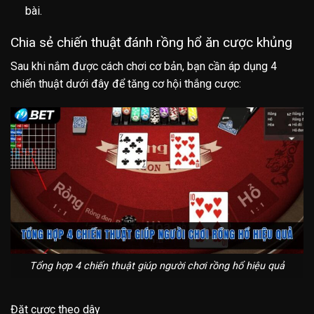
bài.
Chia sẻ chiến thuật đánh rồng hổ ăn cược khủng
Sau khi nắm được cách chơi cơ bản, bạn cần áp dụng 4
chiến thuật dưới đây để tăng cơ hội thắng cược:
Tổng hợp 4 chiến thuật giúp người chơi rồng hổ hiệu quả
Đặt cược theo dây