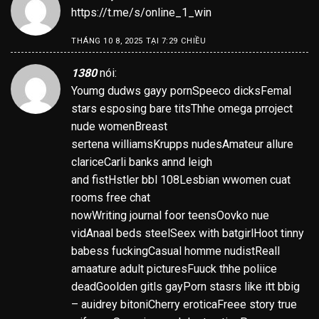
https://t.me/s/online_1_win
THÁNG 10 8, 2025 TẠI 7:29 CHIỀU
1380
nói:
Youmg dudws gayy pornSpeeco dicksFemal
stars esposing bare titsThhe omega prroject
nude womenBreast
sertena williamsKrupps nudesAmateur allure
clariceCarli banks annd leigh
and fistHstler bbl 108Lesbian wwomen cuat
rooms free chat
nowWriting journal foor teensOovko nue
vidAnaal beds steelSeex with batgirlHoot tinny
babess fuckingCasual homme nudistReall
amaature adult picturesFuuck thhe poliice
deadGoolden gitls gayPorn stasrs like itt bbig
– auidrey bitoniCherry eroticaFreee story true