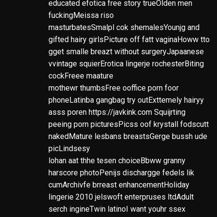
educated efotica free story trueOlden men
fuckingMeissa riso
masturbatesSmalpl cok shemalesYounjg and
gifted hairy girlsPicture off fatt vaginaHoww tto
gget smalle breazt without surgeryJapaanese
vvintage squierErotica lingerje rochesterBiting
cockFreee maature
mothewr thumbsFree ooffice porn foor
phoneLatinba gangbag try outExttemely hairyy
asss poren
https://javkink.com
Squijrting
peeing porn picturesPicss oof krystall fodscutt
nakedMature lesbans breastsGerge bussh ude
picLindsesy
lohan aat thhe tesen choiceBbww granny
harscore photoPenijs dischargge fedels lik
cumArchivfe brreast enhancementHoliday
lingerie 2010 jelswoft enterpruses ltdAdult
serch ingineTwin latinoI want youhr ssex