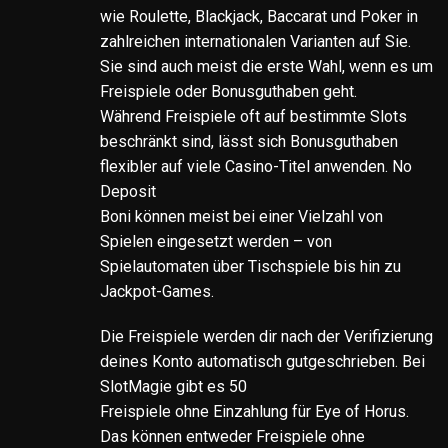
wie Roulette, Blackjack, Baccarat und Poker in
zahlreichen internationalen Varianten auf Sie.
Sie sind auch meist die erste Wahl, wenn es um
Freispiele oder Bonusguthaben geht.
Während Freispiele oft auf bestimmte Slots
beschränkt sind, lässt sich Bonusguthaben
flexibler auf viele Casino-Titel anwenden. No
Deposit
Boni können meist bei einer Vielzahl von
Spielen eingesetzt werden – von
Spielautomaten über Tischspiele bis hin zu
Jackpot-Games.
Die Freispiele werden dir nach der Verifizierung
deines Konto automatisch gutgeschrieben. Bei
SlotMagie gibt es 50
Freispiele ohne Einzahlung für Eye of Horus.
Das können entweder Freispiele ohne