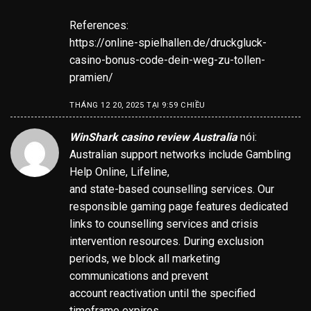
References:
https://online-spielhallen.de/druckgluck-
casino-bonus-code-dein-weg-zu-tollen-
pramien/
THÁNG 12 20, 2025 TẠI 9:59 CHIỀU
WinShark casino review Australia
nói:
Australian support networks include Gambling
Help Online, Lifeline,
and state-based counselling services. Our
responsible gaming page features dedicated
links to counselling services and crisis
intervention resources. During exclusion
periods, we block all marketing
communications and prevent
account reactivation until the specified
timeframe expires.