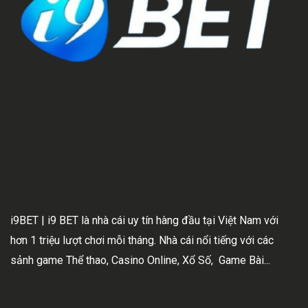
i9BET
| i9 BET là nhà cái uy tín hàng đầu tại Việt Nam với
hơn 1 triệu lượt chơi mỗi tháng. Nhà cái nổi tiếng với các
sảnh game Thể thao, Casino Online, Xổ Số, Game Bài...