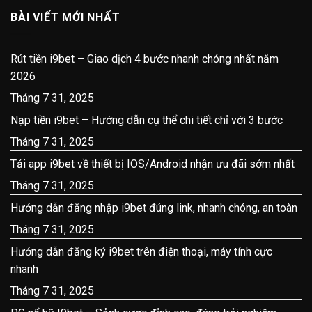
BÀI VIẾT MỚI NHẤT
Rút tiền i9bet – Giao dịch 4 bước nhanh chóng nhất năm
2026
Tháng 7 31, 2025
Nạp tiền i9bet – Hướng dẫn cụ thể chi tiết chỉ với 3 bước
Tháng 7 31, 2025
Tải app i9bet về thiết bị IOS/Android nhận ưu đãi sớm nhất
Tháng 7 31, 2025
Hướng dẫn đăng nhập i9bet đúng link, nhanh chóng, an toàn
Tháng 7 31, 2025
Hướng dẫn đăng ký i9bet trên điện thoại, máy tính cực
nhanh
Tháng 7 31, 2025