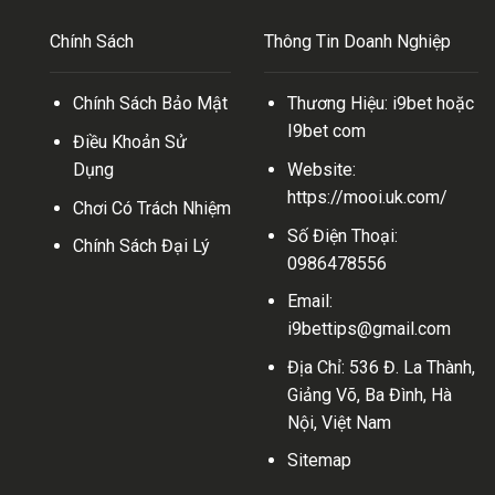
Chính Sách
Thông Tin Doanh Nghiệp
Chính Sách Bảo Mật
Thương Hiệu:
i9be
t hoặc
I9bet com
Điều Khoản Sử
Dụng
Website:
https://mooi.uk.com/
Chơi Có Trách Nhiệm
Số Điện Thoại:
Chính Sách Đại Lý
0986478556
Email:
i9bettips@gmail.com
Địa Chỉ: 536 Đ. La Thành,
Giảng Võ, Ba Đình, Hà
Nội, Việt Nam
Sitemap