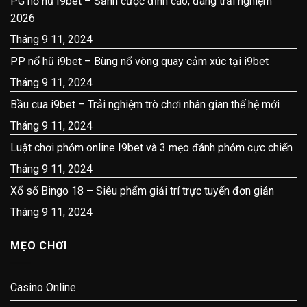
PG nổ hũ I9bet – Sảnh cược đỉnh cao, đáng trải nghiệm
2026
Tháng 9 11, 2024
PP nổ hũ i9bet – Bùng nổ vòng quay cảm xúc tại i9bet
Tháng 9 11, 2024
Bầu cua i9bet – Trải nghiệm trò chơi nhân gian thế hệ mới
Tháng 9 11, 2024
Luật chơi phỏm online I9bet và 3 mẹo đánh phỏm cực chiến
Tháng 9 11, 2024
Xổ số Bingo 18 – Siêu phẩm giải trí trực tuyến đơn giản
Tháng 9 11, 2024
MẸO CHƠI
Casino Online