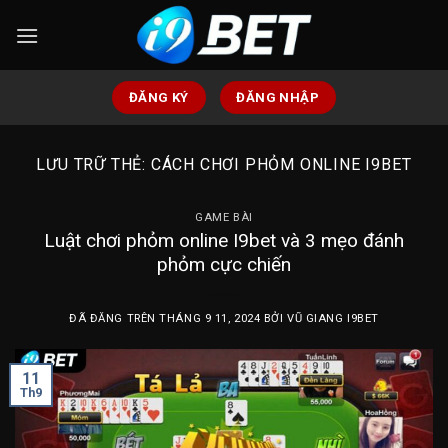
Chuyển
đến
nội
dung
ĐĂNG KÝ
ĐĂNG NHẬP
LƯU TRỮ THẺ:
CÁCH CHƠI PHỎM ONLINE I9BET
GAME BÀI
Luật chơi phỏm online I9bet và 3 mẹo đánh
phỏm cực chiến
ĐÃ ĐĂNG TRÊN
THÁNG 9 11, 2024
BỞI
VŨ GIANG I9BET
11
Th9