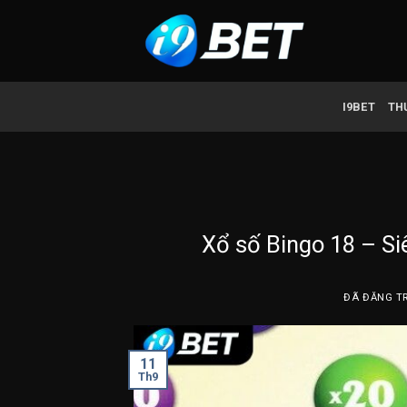
Chuyển
đến
nội
dung
I9BET
TH
Xổ số Bingo 18 – Si
ĐÃ ĐĂNG T
11
Th9