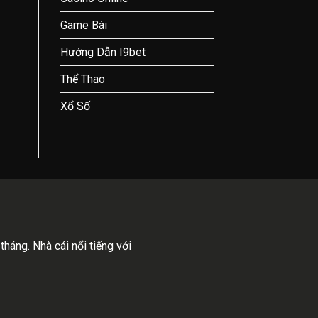
Game Bài
Hướng Dẫn I9bet
Thể Thao
Xổ Số
tháng. Nhà cái nổi tiếng với