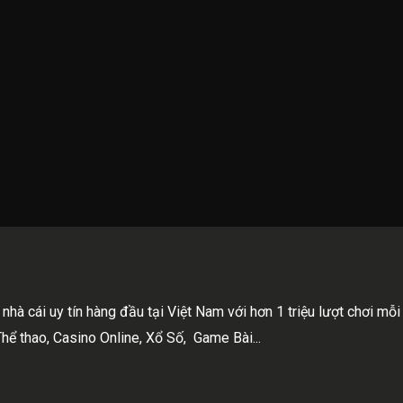
 nhà cái uy tín hàng đầu tại Việt Nam với hơn 1 triệu lượt chơi mỗi 
ể thao, Casino Online, Xổ Số, Game Bài...