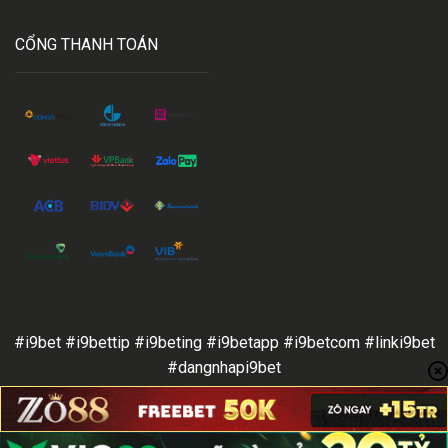
CỔNG THANH TOÁN
#i9bet #i9bettip #i9beting #i9betapp #i9betcom #linki9bet
#dangnhapi9bet