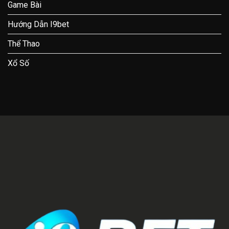
Game Bài
Hướng Dẫn I9bet
Thể Thao
Xổ Số