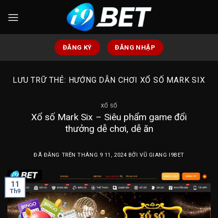
Chuyển
đến
nội
dung
ĐĂNG KÝ
ĐĂNG NHẬP
LƯU TRỮ THẺ:
HƯỚNG DẪN CHƠI XỔ SỐ MARK SIX
XỔ SỐ
Xổ số Mark Six – Siêu phẩm game đổi
thưởng dễ chơi, dễ ăn
ĐÃ ĐĂNG TRÊN
THÁNG 9 11, 2024
BỞI
VŨ GIANG I9BET
11
Th9