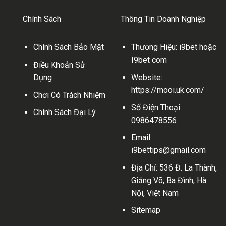
Chính Sách
Thông Tin Doanh Nghiệp
Chính Sách Bảo Mật
Thương Hiệu:
i9be
t hoặc
I9bet com
Điều Khoản Sử
Dụng
Website:
https://mooi.uk.com/
Chơi Có Trách Nhiệm
Số Điện Thoại:
Chính Sách Đại Lý
0986478556
Email:
i9bettips@gmail.com
Địa Chỉ: 536 Đ. La Thành,
Giảng Võ, Ba Đình, Hà
Nội, Việt Nam
Sitemap