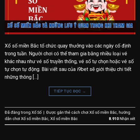
Xổ số miền Bắc tổ chức quay thưởng vào các ngày cố định
trong tuần. Người chơi có thể tham gia bằng nhiều loại vé
khác nhau như vé số truyền thống, vé số tự chọn hoặc vé số
tự chọn tự động. Bài viết sau của i9bet sẽ giới thiệu chi tiết
những thông […]
TIẾP TỤC ĐỌC
→
Đã đăng trong
Xổ Số
|
Được gắn thẻ
cách chơi Xổ số miền Bắc
,
hướng
dẫn chơi Xổ số miền Bắc
,
Xổ số miền Bắc
8.910
Nhận xét