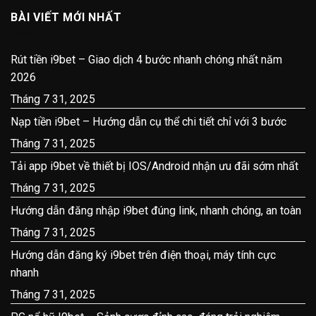
BÀI VIẾT MỚI NHẤT
Rút tiền i9bet – Giao dịch 4 bước nhanh chóng nhất năm
2026
Tháng 7 31, 2025
Nạp tiền i9bet – Hướng dẫn cụ thể chi tiết chỉ với 3 bước
Tháng 7 31, 2025
Tải app i9bet về thiết bị IOS/Android nhận ưu đãi sớm nhất
Tháng 7 31, 2025
Hướng dẫn đăng nhập i9bet đúng link, nhanh chóng, an toàn
Tháng 7 31, 2025
Hướng dẫn đăng ký i9bet trên điện thoại, máy tính cực
nhanh
Tháng 7 31, 2025