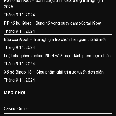
PG nổ hũ I9bet – Sảnh cược đỉnh cao, đáng trải nghiệm
2026
Tháng 9 11, 2024
PP nổ hũ i9bet – Bùng nổ vòng quay cảm xúc tại i9bet
Tháng 9 11, 2024
Bầu cua i9bet – Trải nghiệm trò chơi nhân gian thế hệ mới
Tháng 9 11, 2024
Luật chơi phỏm online I9bet và 3 mẹo đánh phỏm cực chiến
Tháng 9 11, 2024
Xổ số Bingo 18 – Siêu phẩm giải trí trực tuyến đơn giản
Tháng 9 11, 2024
MẸO CHƠI
Casino Online