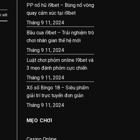
PP nổ hũ i9bet – Bùng nổ vòng
quay cảm xúc tại i9bet
 xét
Tháng 9 11, 2024
Bầu cua i9bet – Trải nghiệm trò
chơi nhân gian thế hệ mới
Tháng 9 11, 2024
Luật chơi phỏm online I9bet và
3 mẹo đánh phỏm cực chiến
Tháng 9 11, 2024
Xổ số Bingo 18 – Siêu phẩm
giải trí trực tuyến đơn giản
Tháng 9 11, 2024
MẸO CHƠI
Casino Online