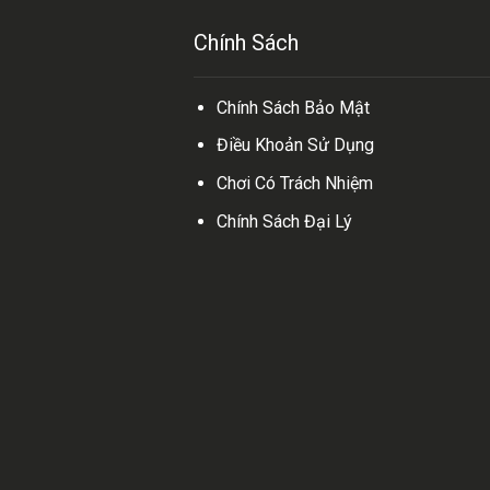
Chính Sách
Chính Sách Bảo Mật
Điều Khoản Sử Dụng
Chơi Có Trách Nhiệm
Chính Sách Đại Lý