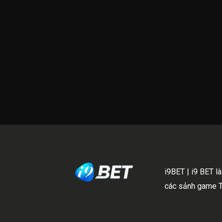
i9BET
| i9 BET là
các sảnh game Th