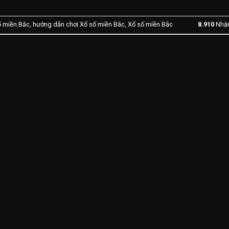
ố miền Bắc
,
hướng dẫn chơi Xổ số miền Bắc
,
Xổ số miền Bắc
8.910
Nhận